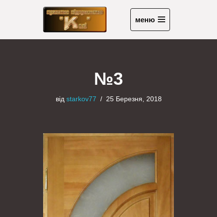
меню
Перейти
до
вмісту
№3
від
starkov77
25 Березня, 2018